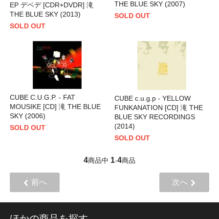
THE BLUE SKY (2007)
EP デベデ [CDR+DVDR] 滝
THE BLUE SKY (2013)
SOLD OUT
SOLD OUT
CUBE C.U.G.P. - FAT
CUBE c.u.g.p - YELLOW
MOUSIKE [CD] 滝 THE BLUE
FUNKANATION [CD] 滝 THE
SKY (2006)
BLUE SKY RECORDINGS
(2014)
SOLD OUT
SOLD OUT
4
1
4
商品中
-
商品
前へ
次へ
ほかの商品を探す