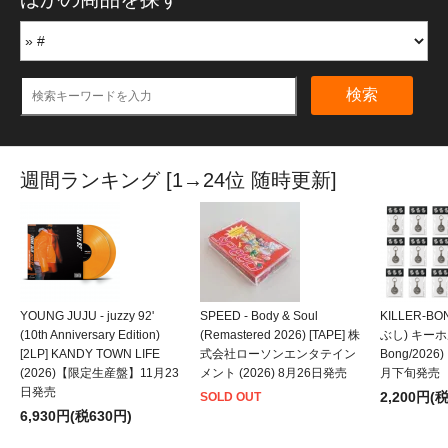
検索
週間ランキング [1→24位 随時更新]
YOUNG JUJU - juzzy 92'
SPEED - Body & Soul
KILLER-B
(10th Anniversary Edition)
(Remastered 2026) [TAPE] 株
ぶし) キーホルダ
[2LP] KANDY TOWN LIFE
式会社ローソンエンタテイン
Bong/202
(2026)【限定生産盤】11月23
メント (2026) 8月26日発売
月下旬発売
日発売
2,200円(
SOLD OUT
6,930円(税630円)