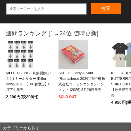
検索
週間ランキング [1→24位 随時更新]
KILLER-BONG - 真鍮製(銀い
SPEED - Body & Soul
KILLER-BO
ぶし) キーホルダー (Killer-
(Remastered 2026) [TAPE] 株
BUTTERFLY
Bong/2026)【100個限定】8
式会社ローソンエンタテイン
SHIRT (Kill
月下旬発売
メント (2026) 8月26日発売
【数量限定
売
2,200円(税200円)
SOLD OUT
4,950円(
カテゴリーから探す