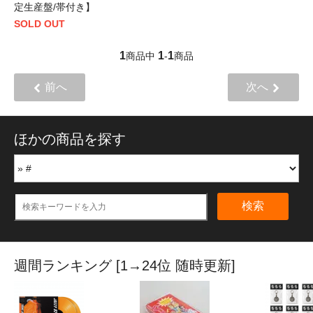
定生産盤/帯付き】
SOLD OUT
1
1
1
商品中
-
商品
前へ
次へ
ほかの商品を探す
検索
週間ランキング [1→24位 随時更新]