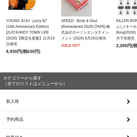
YOUNG JUJU - juzzy 92'
SPEED - Body & Soul
KILLER-B
(10th Anniversary Edition)
(Remastered 2026) [TAPE] 株
ぶし) キーホルダ
[2LP] KANDY TOWN LIFE
式会社ローソンエンタテイン
Bong/202
(2026)【限定生産盤】11月23
メント (2026) 8月26日発売
月下旬発売
日発売
2,200円(
SOLD OUT
6,930円(税630円)
カテゴリーから探す
（全てのリストはメニューから）
新入荷
予約商品