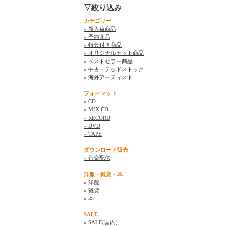
▽絞り込み
カテゴリー
» 新入荷商品
» 予約商品
» 特典付き商品
» オリジナルセット商品
» ベストセラー商品
» 中古・デッドストック
» 海外アーティスト
フォーマット
» CD
» MIX CD
» RECORD
» DVD
» TAPE
ダウンロード販売
» 音楽配信
洋服・雑貨・本
» 洋服
» 雑貨
» 本
SALE
» SALE(国内)