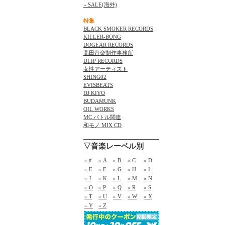
» SALE(海外)
特集
BLACK SMOKER RECORDS
KILLER-BONG
DOGEAR RECORDS
高田音楽制作事務所
DLIP RECORDS
女性アーティスト
SHING02
EVISBEATS
DJ KIYO
BUDAMUNK
OIL WORKS
MC バトル関連
和モノ MIX CD
▽音楽レーベル別
» #
» A
» B
» C
» D
» E
» F
» G
» H
» I
» J
» K
» L
» M
» N
» O
» P
» Q
» R
» S
» T
» U
» V
» W
» X
» Y
» Z