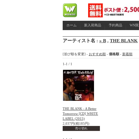
ホーム
新入荷商品
予約商品
WN
アーティスト名 :
» B
,
THE BLANK
[並び順を変更] -
おすすめ順
-
価格順
-
新着順
1-1 / 1
THE BLANK - A Better
Tomorrow [CD] WHITE
LABEL (2015)
2,037円(税185円)
売り切れ