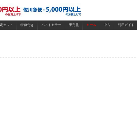
限定セット
特典付き
ベストセラー
限定盤
セール
中古
利用ガイド