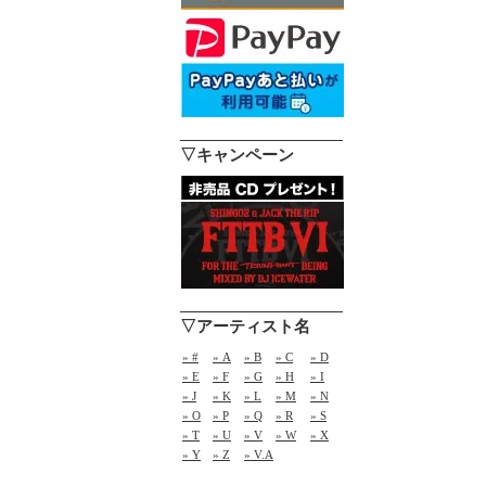
▽キャンペーン
▽アーティスト名
» #
» A
» B
» C
» D
» E
» F
» G
» H
» I
» J
» K
» L
» M
» N
» O
» P
» Q
» R
» S
» T
» U
» V
» W
» X
» Y
» Z
» V.A