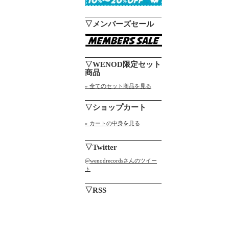
▽メンバーズセール
▽WENOD限定セット
商品
» 全てのセット商品を見る
▽ショップカート
» カートの中身を見る
▽Twitter
@wenodrecordsさんのツイー
ト
▽RSS