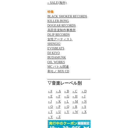
» SALE(海外)
特集
BLACK SMOKER RECORDS
KILLER-BONG
DOGEAR RECORDS
高田音楽制作事務所
DLIP RECORDS
女性アーティスト
SHING02
EVISBEATS
DJ KIYO
BUDAMUNK
OIL WORKS
MC バトル関連
和モノ MIX CD
▽音楽レーベル別
» #
» A
» B
» C
» D
» E
» F
» G
» H
» I
» J
» K
» L
» M
» N
» O
» P
» Q
» R
» S
» T
» U
» V
» W
» X
» Y
» Z