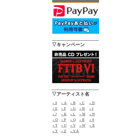
▽キャンペーン
▽アーティスト名
» #
» A
» B
» C
» D
» E
» F
» G
» H
» I
» J
» K
» L
» M
» N
» O
» P
» Q
» R
» S
» T
» U
» V
» W
» X
» Y
» Z
» V.A