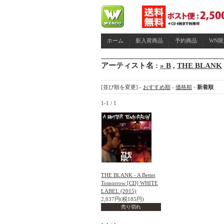
ホーム
新入荷商品
予約商品
WN
アーティスト名 :
» B
,
THE BLANK
[並び順を変更] -
おすすめ順
-
価格順
-
新着順
1-1 / 1
THE BLANK - A Better
Tomorrow [CD] WHITE
LABEL (2015)
2,037円(税185円)
売り切れ