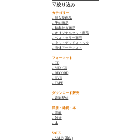
▽絞り込み
カテゴリー
» 新入荷商品
» 予約商品
» 特典付き商品
» オリジナルセット商品
» ベストセラー商品
» 中古・デッドストック
» 海外アーティスト
フォーマット
» CD
» MIX CD
» RECORD
» DVD
» TAPE
ダウンロード販売
» 音楽配信
洋服・雑貨・本
» 洋服
» 雑貨
» 本
SALE
» SALE(国内)