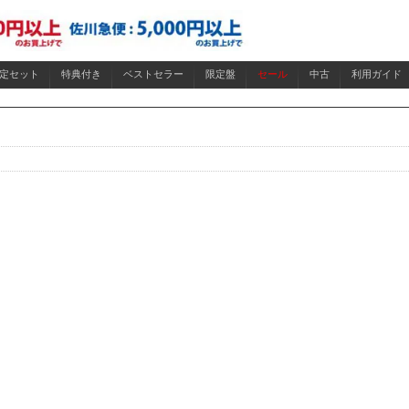
限定セット
特典付き
ベストセラー
限定盤
セール
中古
利用ガイド