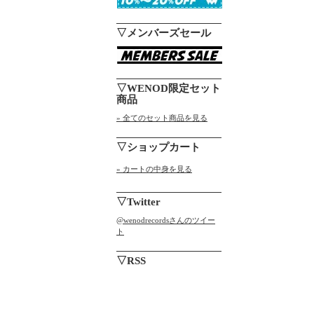
▽メンバーズセール
▽WENOD限定セット
商品
» 全てのセット商品を見る
▽ショップカート
» カートの中身を見る
▽Twitter
@wenodrecordsさんのツイー
ト
▽RSS