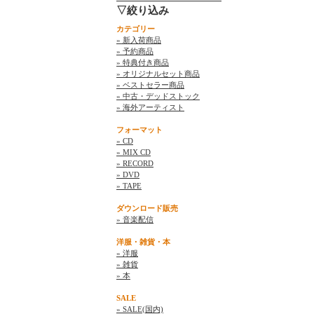
▽絞り込み
カテゴリー
» 新入荷商品
» 予約商品
» 特典付き商品
» オリジナルセット商品
» ベストセラー商品
» 中古・デッドストック
» 海外アーティスト
フォーマット
» CD
» MIX CD
» RECORD
» DVD
» TAPE
ダウンロード販売
» 音楽配信
洋服・雑貨・本
» 洋服
» 雑貨
» 本
SALE
» SALE(国内)