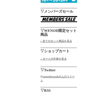
▽メンバーズセール
▽WENOD限定セット
商品
» 全てのセット商品を見る
▽ショップカート
» カートの中身を見る
▽Twitter
@wenodrecordsさんのツイー
ト
▽RSS