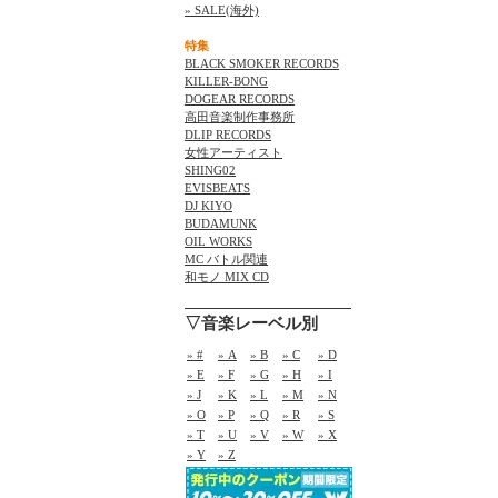
» SALE(海外)
特集
BLACK SMOKER RECORDS
KILLER-BONG
DOGEAR RECORDS
高田音楽制作事務所
DLIP RECORDS
女性アーティスト
SHING02
EVISBEATS
DJ KIYO
BUDAMUNK
OIL WORKS
MC バトル関連
和モノ MIX CD
▽音楽レーベル別
» #
» A
» B
» C
» D
» E
» F
» G
» H
» I
» J
» K
» L
» M
» N
» O
» P
» Q
» R
» S
» T
» U
» V
» W
» X
» Y
» Z