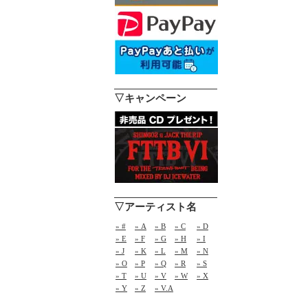
▽キャンペーン
▽アーティスト名
» #
» A
» B
» C
» D
» E
» F
» G
» H
» I
» J
» K
» L
» M
» N
» O
» P
» Q
» R
» S
» T
» U
» V
» W
» X
» Y
» Z
» V.A