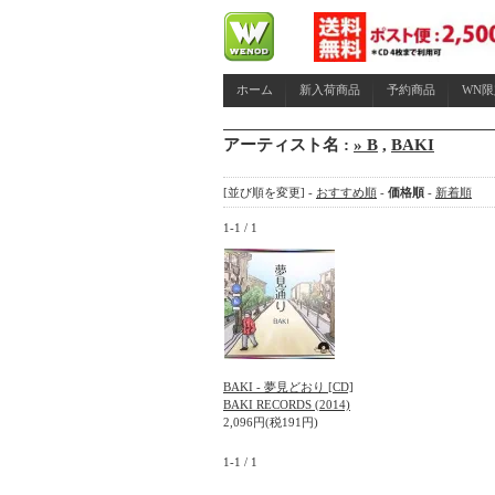
ホーム
新入荷商品
予約商品
WN
アーティスト名 :
» B
,
BAKI
[並び順を変更] -
おすすめ順
-
価格順
-
新着順
1-1 / 1
BAKI - 夢見どおり [CD]
BAKI RECORDS (2014)
2,096円(税191円)
1-1 / 1