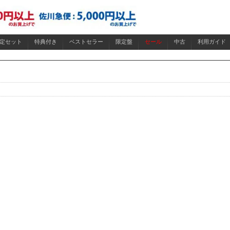
限定セット
特典付き
ベストセラー
限定盤
セール
中古
利用ガイド