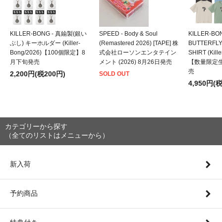
KILLER-BONG - 真鍮製(銀い
SPEED - Body & Soul
KILLER-BO
ぶし) キーホルダー (Killer-
(Remastered 2026) [TAPE] 株
BUTTERFLY
Bong/2026)【100個限定】8
式会社ローソンエンタテイン
SHIRT (Kill
月下旬発売
メント (2026) 8月26日発売
【数量限定
売
2,200円(税200円)
SOLD OUT
4,950円(
カテゴリーから探す
（全てのリストはメニューから）
新入荷
予約商品